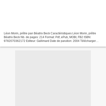
Léon Morin, prêtre pan Béatrix Beck Caractéristiques Léon Morin, prêtre
Béatrix Beck Nb. de pages: 214 Format: Pdf, ePub, MOBI, FB2 ISBN:
9782070362172 Editeur: Gallimard Date de parution: 2004 Télécharger
eBook gratuit Téléchargement gratuit de livres...