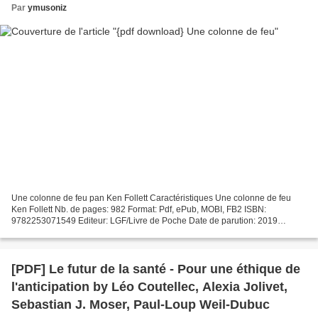
Par
ymusoniz
Une colonne de feu pan Ken Follett Caractéristiques Une colonne de feu
Ken Follett Nb. de pages: 982 Format: Pdf, ePub, MOBI, FB2 ISBN:
9782253071549 Editeur: LGF/Livre de Poche Date de parution: 2019
Télécharger eBook gratuit Télécharger des livres électroniques...
[PDF] Le futur de la santé - Pour une éthique de
l'anticipation by Léo Coutellec, Alexia Jolivet,
Sebastian J. Moser, Paul-Loup Weil-Dubuc