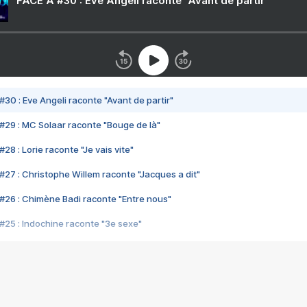
FACE A #30 : Eve Angeli raconte "Avant de partir"
#30 : Eve Angeli raconte "Avant de partir"
#29 : MC Solaar raconte "Bouge de là"
28 : Lorie raconte "Je vais vite"
#27 : Christophe Willem raconte "Jacques a dit"
#26 : Chimène Badi raconte "Entre nous"
#25 : Indochine raconte "3e sexe"
#24 : Zaho raconte "C'est chelou"
#23 : Patrick Bruel raconte "Au café des délices"
#22 : Kyo raconte "Le chemin"