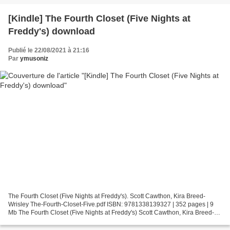
[Kindle] The Fourth Closet (Five Nights at
Freddy's) download
Publié le 22/08/2021 à 21:16
Par
ymusoniz
The Fourth Closet (Five Nights at Freddy's). Scott Cawthon, Kira Breed-
Wrisley The-Fourth-Closet-Five.pdf ISBN: 9781338139327 | 352 pages | 9
Mb The Fourth Closet (Five Nights at Freddy's) Scott Cawthon, Kira Breed-
Wrisley Page: 352 Format: pdf, ePub,...