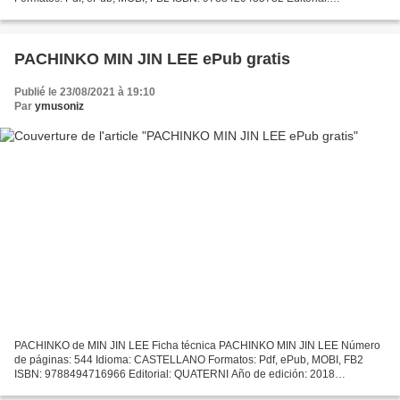
ALFAGUARA Año de edición: 2019 Descargar eBook gratis Descarga
gratuita...
PACHINKO MIN JIN LEE ePub gratis
Publié le 23/08/2021 à 19:10
Par
ymusoniz
PACHINKO de MIN JIN LEE Ficha técnica PACHINKO MIN JIN LEE Número
de páginas: 544 Idioma: CASTELLANO Formatos: Pdf, ePub, MOBI, FB2
ISBN: 9788494716966 Editorial: QUATERNI Año de edición: 2018
Descargar eBook gratis Descargar libros de texto sin formato...