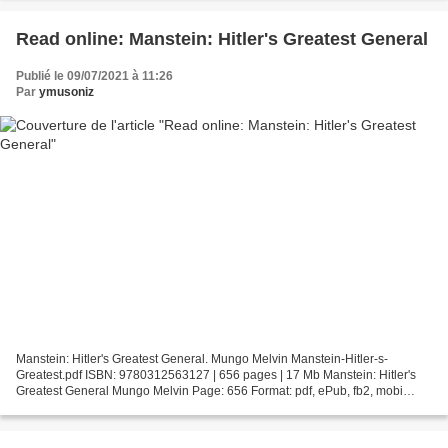
Read online: Manstein: Hitler's Greatest General
Publié le 09/07/2021 à 11:26
Par
ymusoniz
Manstein: Hitler's Greatest General. Mungo Melvin Manstein-Hitler-s-
Greatest.pdf ISBN: 9780312563127 | 656 pages | 17 Mb Manstein: Hitler's
Greatest General Mungo Melvin Page: 656 Format: pdf, ePub, fb2, mobi
ISBN: 9780312563127 Publisher: St. Martin's...