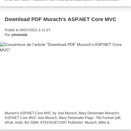
electronic books pdf This Way, Charlie by Caron Levis,...
Download PDF Murach's ASP.NET Core MVC
Publié le 09/07/2021 à 11:27
Par
ymusoniz
Murach's ASP.NET Core MVC by Joel Murach, Mary Delamater Murach's
ASP.NET Core MVC Joel Murach, Mary Delamater Page: 780 Format: pdf,
ePub, mobi, fb2 ISBN: 9781943872497 Publisher: Murach, Mike &
Associates, Inc. Download Murach's ASP.NET Core MVC Free...