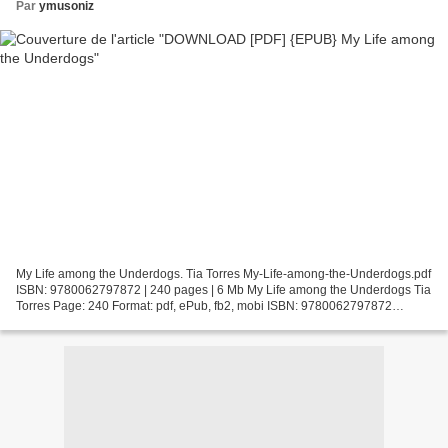
Par
ymusoniz
My Life among the Underdogs. Tia Torres My-Life-among-the-Underdogs.pdf
ISBN: 9780062797872 | 240 pages | 6 Mb My Life among the Underdogs Tia
Torres Page: 240 Format: pdf, ePub, fb2, mobi ISBN: 9780062797872
Publisher: HarperCollins Publishers Download...