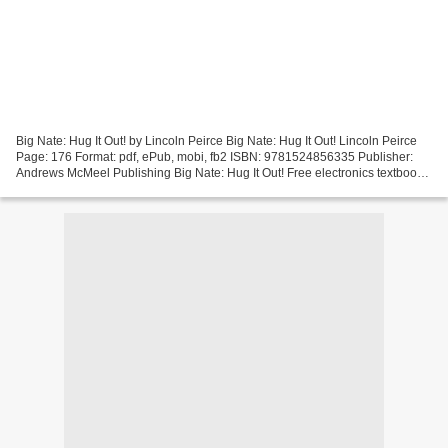
Big Nate: Hug It Out! by Lincoln Peirce Big Nate: Hug It Out! Lincoln Peirce
Page: 176 Format: pdf, ePub, mobi, fb2 ISBN: 9781524856335 Publisher:
Andrews McMeel Publishing Big Nate: Hug It Out! Free electronics textbooks
download Big Nate: Hug It Out!...