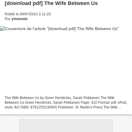
[download pdf] The Wife Between Us
Publié le 09/07/2021 à 11:25
Par
ymusoniz
The Wife Between Us by Greer Hendricks, Sarah Pekkanen The Wife
Between Us Greer Hendricks, Sarah Pekkanen Page: 432 Format: pdf, ePub,
mobi, fb2 ISBN: 9781250130945 Publisher: St. Martin's Press The Wife
Between Us Free j2ee books download The Wife Between...