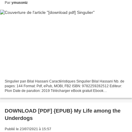
Par
ymusoniz
Singulier pan Bilal Hassani Caractéristiques Singulier Bilal Hassani Nb. de
pages: 144 Format: Pdf, ePub, MOBI, FB2 ISBN: 9782259282512 Editeur:
Plon Date de parution: 2019 Télécharger eBook gratuit Ebook
téléchargements gratuits epub Singulier (French...
DOWNLOAD [PDF] {EPUB} My Life among the
Underdogs
Publié le 23/07/2021 à 15:57