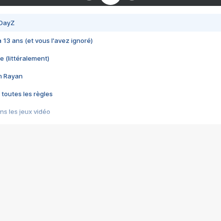
 DayZ
 a 13 ans (et vous l'avez ignoré)
e (littéralement)
im Rayan
 toutes les règles
s les jeux vidéo
us choquant de Rockstar ? - Le scandale BULLY
e plus moche de Steam
du RÊVE tourne au CAUCHEMAR
pendant 8 heures
it… à tort
umiliés par un jeu vidéo