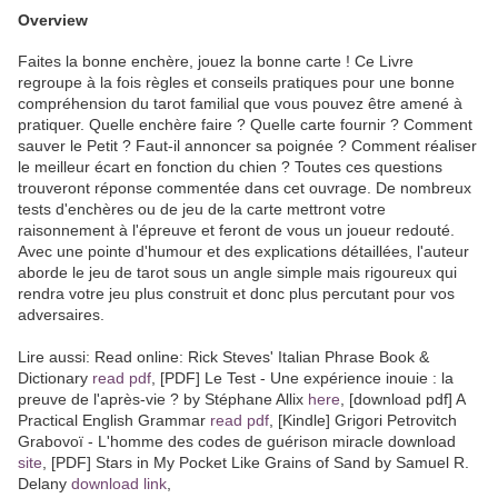
Overview
Faites la bonne enchère, jouez la bonne carte ! Ce Livre
regroupe à la fois règles et conseils pratiques pour une bonne
compréhension du tarot familial que vous pouvez être amené à
pratiquer. Quelle enchère faire ? Quelle carte fournir ? Comment
sauver le Petit ? Faut-il annoncer sa poignée ? Comment réaliser
le meilleur écart en fonction du chien ? Toutes ces questions
trouveront réponse commentée dans cet ouvrage. De nombreux
tests d'enchères ou de jeu de la carte mettront votre
raisonnement à l'épreuve et feront de vous un joueur redouté.
Avec une pointe d'humour et des explications détaillées, l'auteur
aborde le jeu de tarot sous un angle simple mais rigoureux qui
rendra votre jeu plus construit et donc plus percutant pour vos
adversaires.
Lire aussi: Read online: Rick Steves' Italian Phrase Book &
Dictionary
read pdf
, [PDF] Le Test - Une expérience inouie : la
preuve de l'après-vie ? by Stéphane Allix
here
, [download pdf] A
Practical English Grammar
read pdf
, [Kindle] Grigori Petrovitch
Grabovoï - L'homme des codes de guérison miracle download
site
, [PDF] Stars in My Pocket Like Grains of Sand by Samuel R.
Delany
download link
,