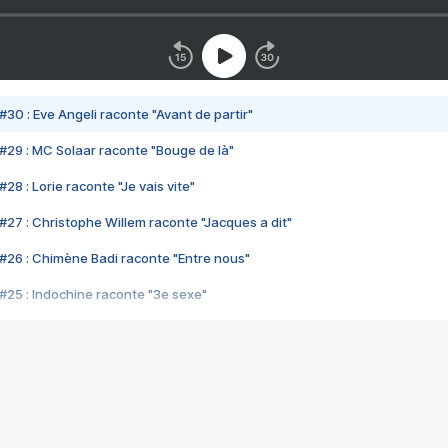
#30 : Eve Angeli raconte "Avant de partir"
#29 : MC Solaar raconte "Bouge de là"
28 : Lorie raconte "Je vais vite"
#27 : Christophe Willem raconte "Jacques a dit"
#26 : Chimène Badi raconte "Entre nous"
#25 : Indochine raconte "3e sexe"
#24 : Zaho raconte "C'est chelou"
#23 : Patrick Bruel raconte "Au café des délices"
#22 : Kyo raconte "Le chemin"
#21 : Nolwenn Leroy raconte "Cassé"